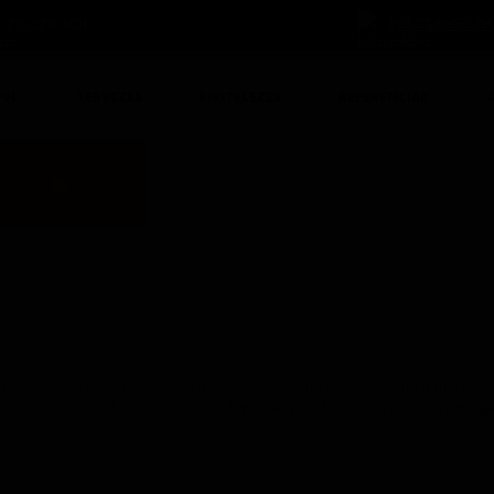
 20 220 3101
KULCSRAKESZH
PÜL
TERVEZÉS
KIVITELEZÉS
REFERENCIÁK
nm-es családi házat építünk, mely a hőszigetelések és a gépészet op
latok, oszlopok és a teraszon lévő üvegkorlátok teszik a ház megj