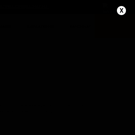
AZ@KULCSRAKESZHAZ.HU
ÁRAINK
AJÁNLATKÉRÉS
KAPCSOLAT
timális méretezésével teljesíti a legszígorúbb
elenését modern stílusúvá.