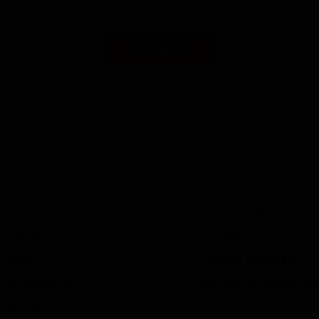
Tovább
1
1
2
2
3
3
Hossz (m)
Telek m
hitel
CSOK
MOST ÉPÜL
ALAPRAJZOK, ÖTLETEK
TERVEZÉS
AJÁNLATKÉRÉS
Építmén
Építés tervezett időpontja?
KIVITELEZÉS
KAPCSOLAT
HÍREK
SZAKMAI LAPOKBÓL
REFERENCIÁK
ÜGYFELEINK MONDTÁ
Földszint (m2):
Emelet (m2):
ÁRAINK