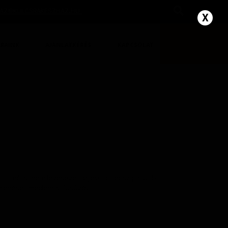
AZ@KULCSRAKESZHAZ.HU
ÁRAINK
AJÁNLATKÉRÉS
KAPCSOLAT
timális méretezésével teljesíti a legszígorúbb
elenését modern stílusúvá.