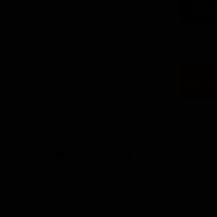
+36
MOST É
Budapest XVI. ker 02.
Budapest XVI. kerületének kertvárosi utcájában egy 198 
energetikai követelményeket. Az egyedi homlokzati burko
Utolsó képfeltöltés: 2023. 11. 13.