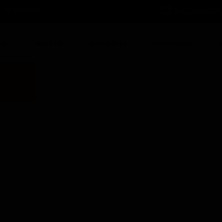
 20 220 3101
KULCSRAKESZH
PÜL
TERVEZÉS
KIVITELEZÉS
REFERENCIÁK
nm-es családi házat építünk, mely a hőszigetelések és a gépészet op
latok, oszlopok és a teraszon lévő üvegkorlátok teszik a ház megj