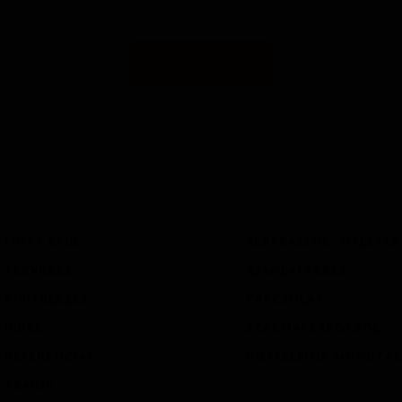
Tovább
1
1
2
2
3
3
Hossz (m)
Telek m
hitel
CSOK
MOST ÉPÜL
ALAPRAJZOK, ÖTLETEK
TERVEZÉS
AJÁNLATKÉRÉS
Építmén
Építés tervezett időpontja?
KIVITELEZÉS
KAPCSOLAT
HÍREK
SZAKMAI LAPOKBÓL
REFERENCIÁK
ÜGYFELEINK MONDTÁ
Földszint (m2):
Emelet (m2):
ÁRAINK