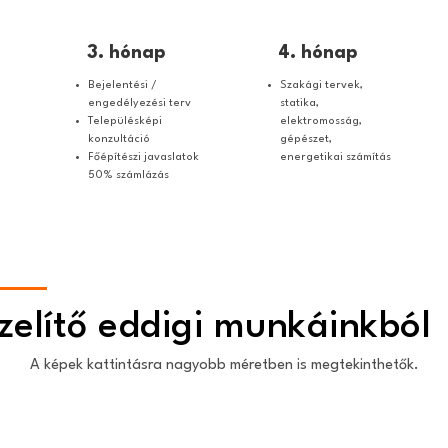
3. hónap
4. hónap
Bejelentési /
Szakági tervek,
engedélyezési terv
statika,
Településképi
elektromosság,
konzultáció
gépészet,
Főépítészi javaslatok
energetikai számítás
50% számlázás
Ízelítő eddigi munkáinkból
A képek kattintásra nagyobb méretben is megtekinthetők.