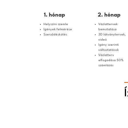
1. hónap
2. hónap
Helyszíni szemle
Vázlattervek
Igények felmérése
bemutatása
Szerződéskötés
3D látványtervek,
videó
Igény szerinti
változtatások
Vázlatterv
elfogadása 50%
számlázás