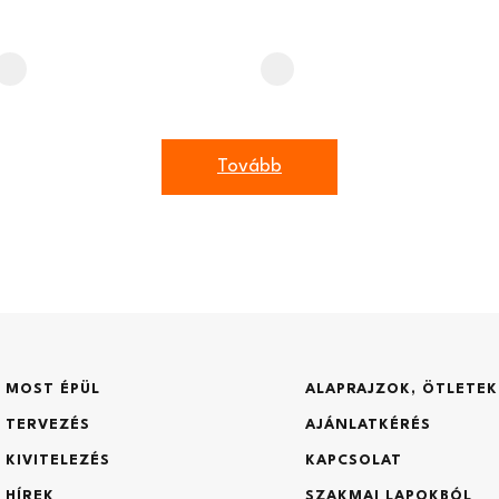
Építési engedélyem / tervem
Nincs
Van
Tovább
1
1
2
2
3
3
Hossz (m)
Telek m
hitel
CSOK
MOST ÉPÜL
ALAPRAJZOK, ÖTLETEK
TERVEZÉS
AJÁNLATKÉRÉS
Építmén
Építés tervezett időpontja?
KIVITELEZÉS
KAPCSOLAT
HÍREK
SZAKMAI LAPOKBÓL