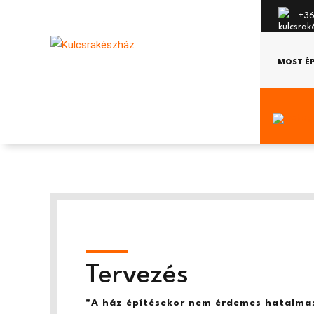
+36
MOST É
Tervezés
"A ház építésekor nem érdemes hatalmas