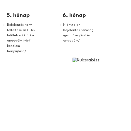
5. hónap
6. hónap
Bejelentési terv
Hiánytalan
feltöltése az ÉTDR
bejelentés hatósági
felületre /építési
igazolása /építési
engedély iránti
engedély/
kérelem
benyújtása/