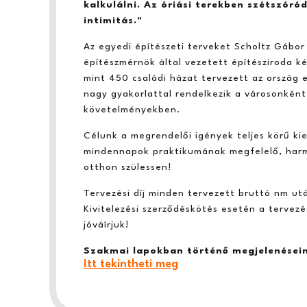
kalkulálni. Az óriási terekben szétszóród
intimitás."
Az egyedi építészeti terveket Scholtz Gábor
építészmérnök által vezetett építésziroda ké
mint 450 családi házat tervezett az ország e
nagy gyakorlattal rendelkezik a városonként
követelményekben.
Célunk a megrendelői igények teljes körű kie
mindennapok praktikumának megfelelő, harm
otthon szülessen!
Tervezési díj minden tervezett bruttó nm ut
Kivitelezési szerződéskötés esetén a tervezé
jóváírjuk!
Szakmai lapokban történő megjelenései
Itt tekintheti meg