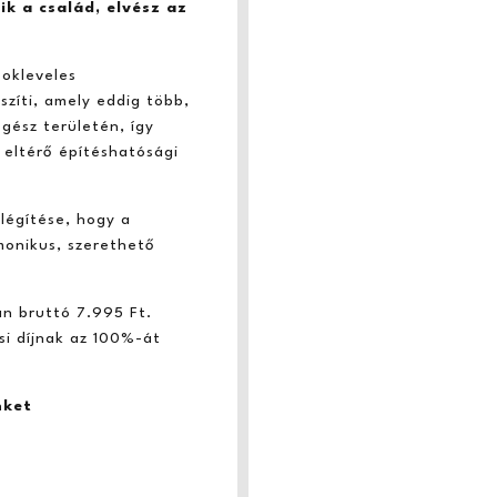
ik a család, elvész az
 okleveles
szíti, amely eddig több,
gész területén, így
 eltérő építéshatósági
légítése, hogy a
onikus, szerethető
án bruttó 7.995 Ft.
si díjnak az 100%-át
nket