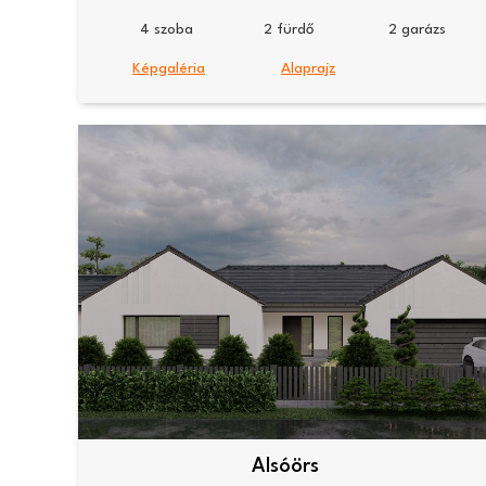
4
2
2
Képgaléria
Alaprajz
Alsóörs