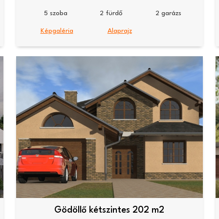
5
2
2
Képgaléria
Alaprajz
Gödöllő kétszintes 202 m2