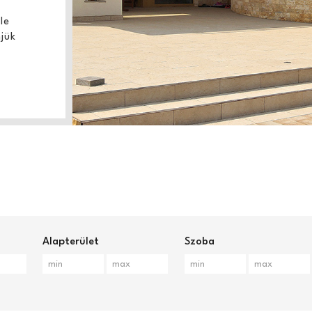
le
jük
Alapterület
Szoba