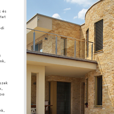
k és
etet
.
edi
z
nk,
észek
k,
ába
nk,