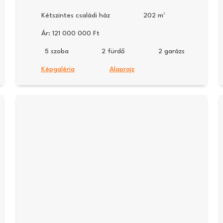
Kétszintes családi ház
202
Ár:
121 000 000
5
2
2
Képgaléria
Alaprajz