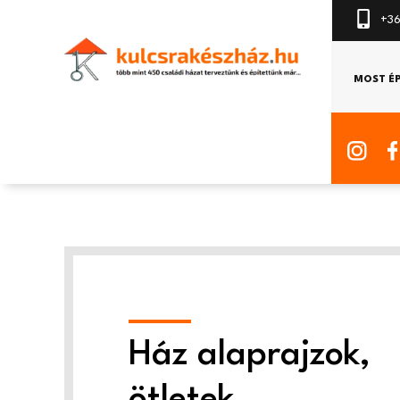
+36
MOST É
Ház alaprajzok,
ötletek