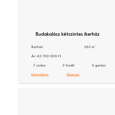
Budakalász kétszintes ikerház
Ikerház
263
Ár:
42 700 000
7
3
0
Képgaléria
Alaprajz