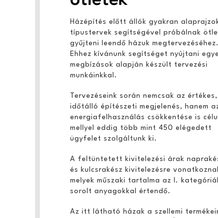
Házépítés előtt állók gyakran alaprajzo
típustervek segítségével próbálnak ötl
gyűjteni leendő házuk megtervezéséhez
Ehhez kívánunk segítséget nyújtani egy
megbízások alapján készült tervezési
munkáinkkal.
Tervezéseink során nemcsak az értékes,
időtálló építészeti megjelenés, hanem a
energiafelhasználás csökkentése is célu
mellyel eddig több mint 450 elégedett
ügyfelet szolgáltunk ki.
A feltüntetett kivitelezési árak naprak
és kulcsrakész kivitelezésre vonatkozna
melyek műszaki tartalma az I. kategóri
sorolt anyagokkal értendő.
Az itt látható házak a szellemi termékei