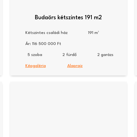
Budaörs kétszintes 191 m2
Kétszintes családi ház
191
Ár:
116 500 000
5
2
2
Képgaléria
Alaprajz