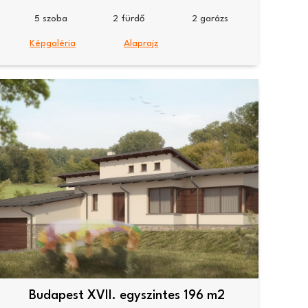
5
2
2
Képgaléria
Alaprajz
Budapest XVII. egyszintes 196 m2