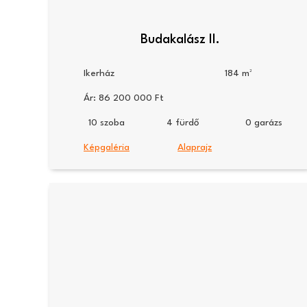
Budakalász II.
Ikerház
184
Ár:
86 200 000
10
4
0
Képgaléria
Alaprajz