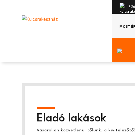
+36
MOST É
Eladó lakások
Vásároljon közvetlenül tőlünk, a kivitelezőtő