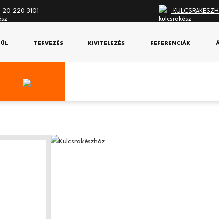
 20 220 3101
KULCSRAKESZH
PÜL
TERVEZÉS
KIVITELEZÉS
REFERENCIÁK
!